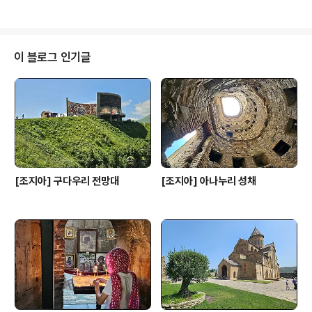
들로 꽤 북적였다. 그쪽은 다음으로 미..
명이 되지 않는다. 오래 전부터 지정학적 위치로 인해 열강
의 침략을 많이 받았다. 그리스와 페르시아, 로마를 시작으
로 몽골, 페르시아, 오스만 투르크, 러시아에 이르기까지 끊
임없는 침략으로 조지아를 괴롭혔다. 그 수난사를 이야기
이 블로그 인기글
하면 끝이 없을 정도다. 중세시대인 1008년 바그라트 3세
(Bagrat III)에 의해 처음으로 통일 왕조를 세운 뒤로, 타마
르 여왕(Tamar the Great) 치세에 전성기를 누리다가 1
222년 몽골의 지배를 받게 되었다. ..
[조지아] 구다우리 전망대
[조지아] 아나누리 성채