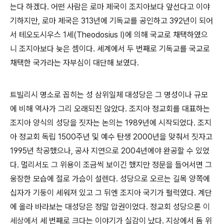
는다 하겠다. 어떤 사람은 로마 제국이 조지아보다 앞선다고 이야
기하지만, 로마 제국은 313년에 기독교를 공인하고 392년이 되어
서 테오도시우스 1세(Theodosius I)에 의해 국교로 채택하였으
니 조지아보다 늦은 셈이다. 세계에서 두 번째로 기독교를 국교로
채택한 국가라는 자부심이 대단해 보였다.
트빌리시 명소로 꼽히는 성 삼위일체 대성당은 그 명성이나 규모
에 비해 역사가 그리 오래되진 않았다. 조지아 정교회를 대표하는
조지아 양식의 성당을 짓자는 논의는 1989년에 시작되었다. 조지
아 정교회 독립 1500주년 및 예수 탄생 2000년을 맞춰서 짓자고
1995년 착공했으나, 공사 지연으로 2004년에야 완공할 수 있었
다. 멀리서도 그 위용이 조금씩 보이긴 했지만 정문을 들어서면 그
웅장한 모습에 절로 가슴이 설렌다. 성당으로 오르는 길목 양쪽에
십자가 기둥이 세워져 있고 그 뒤엔 조지아 국기가 펄럭였다. 계단
에 올라 바라보는 대성당은 정말 압권이었다. 정교회 성당으론
이
세상에서
세 번째로 크다는 이야기가 실감이 났다. 지상에서 돔 위