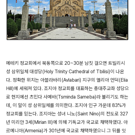
메테키 정교회에서 북동쪽으로 20~30분 남짓 걸으면 트빌리시
성 삼위일체 대성당(Holy Trinity Cathedral of Tbilisi)이 나온
다. 정확한 위치는 아블라바리(Avlabari) 지구의 엘리아 언덕(Elia
Hill)에 세워져 있다. 조지아 정교회를 대표하는 총대주교좌 성당으
로 현지에선 츠민다 사메바(Tsminda Sameba)라 불리기도 하는
데, 이 말이 성 삼위일체를 의미한다. 조지아 인구 가운데 83%가
정교회를 믿는다. 조지아는 성녀 니노(Saint Nino)의 전도로 327
년 미리안 3세(Mirian III)에 의해 기독교가 국교로 채택하였다. 아
르메니아(Armenia)가 301년에 국교로 채택하였으니 그 뒤를 잇