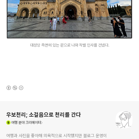
대성당 측면에 있는 문으로 나와 작별 인사를 건넸다.
(새창열림)
로그 정보
우보천리; 소걸음으로 천리를 간다
(새창열림)
여행
분야 크리에이터
여행과 사진을 좋아해 의욕적으로 시작했지만 블로그 운영이