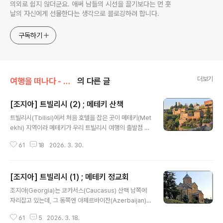
의외로 쉽지 않더군요. 애써 남들의 시선을 끌기보다는 먼 훗
날의 자신에게 선물한다는 생각으로 블로깅하려 합니다.
구독하기
더보기
여행을 떠나다 - 유럽
의 다른 글
[조지아] 트빌리시 (2) ; 메테키 산책
글 내용
트빌리시(Tbilisi)에서 처음 호텔을 잡은 곳이 메테키(Met
ekhi) 지역이라 메테키가 우리 트빌리시 여행의 출발점 역
할을 했다. 메테키는 쿠라(Kura) 강 북쪽 절벽 위에 자리잡
61
18
2026. 3. 30.
은 구시가지의 핵심 지역이다. 메테키란 말 자체가 왕궁 주
변을 일컫는 것으로, 바흐탕 고르가살리(Vakhtang Gorg
asali) 왕이 5세기에 트빌리시로 천도하면서 이곳에 왕궁
[조지아] 트빌리시 (1) ; 메테키 정교회
과 요새를 세운 것이 그 기원이 되었다. 쿠라 강 건너편으로
글 내용
나리칼라 요새(Narikala Fortress)와 트빌리시 도심이
조지아(Georgia)는 코카서스(Caucasus) 산맥 남쪽에
한 눈에 들어오는 위치라 제법 관광 명소로 통했다. 메테키
자리잡고 있는데, 그 동쪽엔 아제르바이잔(Azerbaijan)
정교회를 빠져나왔다. 왼쪽으로 내려가면 유럽 광장(Euro
과 카스피해(Caspian Sea)가 있고 서쪽은 흑해(Black S
pe Square)과 리케 공원(Rike Park)이 나오는데 사람
61
5
2026. 3. 18.
ea)와 접해 있다. 면적은 77,000㎢에 인구는 400만