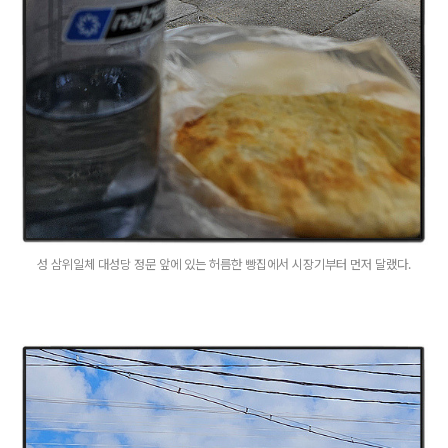
성 삼위일체 대성당 정문 앞에 있는 허름한 빵집에서 시장기부터 먼저 달랬다.