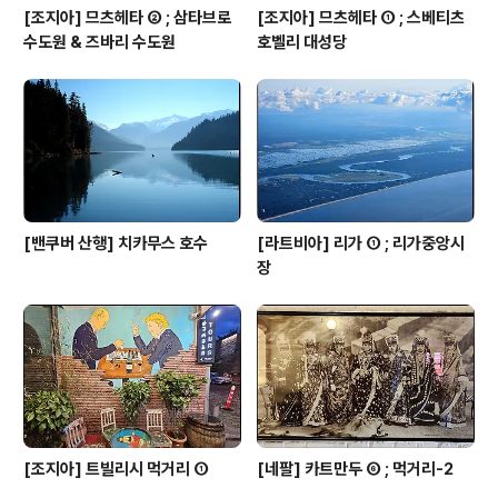
[조지아] 므츠헤타 ② ; 삼타브로
[조지아] 므츠헤타 ① ; 스베티츠
수도원 & 즈바리 수도원
호벨리 대성당
[밴쿠버 산행] 치카무스 호수
[라트비아] 리가 ① ; 리가중앙시
장
[조지아] 트빌리시 먹거리 ①
[네팔] 카트만두 ⑥ ; 먹거리-2