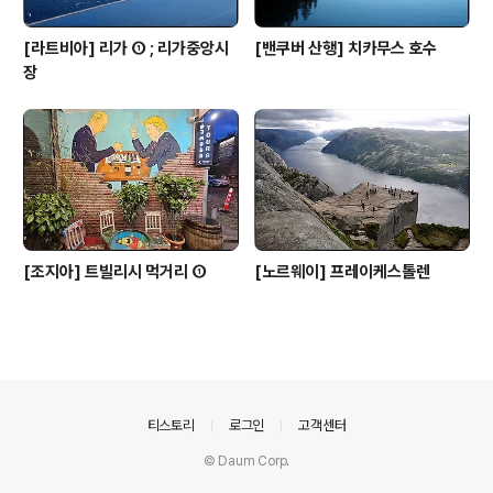
[라트비아] 리가 ① ; 리가중앙시
[밴쿠버 산행] 치카무스 호수
장
[조지아] 트빌리시 먹거리 ①
[노르웨이] 프레이케스톨렌
의안내
티스토리
로그인
고객센터
© Daum Corp.