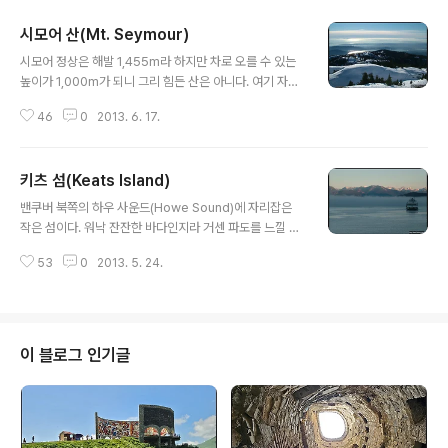
시모어 산(Mt. Seymour)
글 내용
시모어 정상은 해발 1,455m라 하지만 차로 오를 수 있는
높이가 1,000m가 되니 그리 힘든 산은 아니다. 여기 자리
잡은 스키장은 겨울철 강설량이 5m를 넘기 때문에 겨울
46
0
2013. 6. 17.
시즌 내내 스키와 스노보드를 마음껏 즐길 수 있다. 시모어
정상까지는 왕복 9km에 보통 4~5시간이 걸린다. 주차장
에서 마운트 시모어 트레일(Mount Seymour Trail)을
키츠 섬(Keats Island)
타고 줄곧 북쪽으로 걸어간다. 한 시간도 되지 않아 브록톤
글 내용
포인트(Brockton Point)에 닿는다. 거기서 다시 30~40
밴쿠버 북쪽의 하우 사운드(Howe Sound)에 자리잡은
분이면 제1봉(First Pump Peak)에 이른다. 뒤로 우회하
작은 섬이다. 워낙 잔잔한 바다인지라 거센 파도를 느낄 수
는 길도 있고 정면으로 가파르게 치고 오르는 길도 있다. 시
가 없다. 이 고즈넉한 섬에 사는 사람이라야 고작 50명. 하
모어를 찾는 많은 사람들 가운데 해발 1,407m의 제1봉까
53
0
2013. 5. 24.
지만 여름철이 되면 휴가객들이 밀려 들어와 제법 북적거
지만 오르는 경우가 많다. 여기까지만 올라..
린다. 이곳으로 바로 가는 배편이 따로 없다. 홀슈베이에서
페리를 타고 선샤인 코스트(Sunshine Coast)에 있는 랭
데일(Langdale)까지 약 45분을 간 다음에 수상택시(Wa
ter Taxi)로 갈아타고 다시 15분 가야 한다. 수상택시는
이 블로그 인기글
미리 예약을 하는 것이 좋다. 탑승인원도 12명인가 제한이
있었다. 섬 안에 플럼퍼 코브(Plumper Cove)란 이름의
주립 해양공원도 있고 그 안을 걷는 트레일과 캠핑장도 있
다. 플럼퍼 코브를 출발해 마을과 작은 산을 돌아 바..