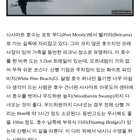
사사마트 호수는 포트 무디
(Port Moody)
에서 벨카라
(Belcarra)
로 가는 길목에 자리잡고 있다
.
그리 크지 않은 호수지만 모래
사장이 있어 가족을 동반한 피크닉 장소로 유명하다
.
이 호수
를 한 바퀴 도는
3.2km
트레일이 있는데
,
오르내림이 거의 없
어 무척 쉬운 코스다
.
산행 기점은 주차장이 있는 화이트 파인
비치
(White Pine Beach)
다
.
달랑 호수 하나만 돌기엔 너무 아쉽
다 생각이 드는 사람은 호수 건너편 사사마트 아웃도어 센터에
서 호수를 벗어나 우드하븐 늪지
(Woodhaven Swamp)
까지 다
녀오는 것이 좋다
.
우드하븐까지 다녀오는 경우 전체 산행 거
리는
8km
에 약
3
시간 정도 소요된다
.
등반고도는 무시해도 좋
을
100m
정도
.
호수 남쪽에 부유식 다리
(Floating Bridge)
가 있
는데 산행시 이 길을 따른다
.
이 다리 위에서 낚시나 수영을 하
는 사람이 많다
.