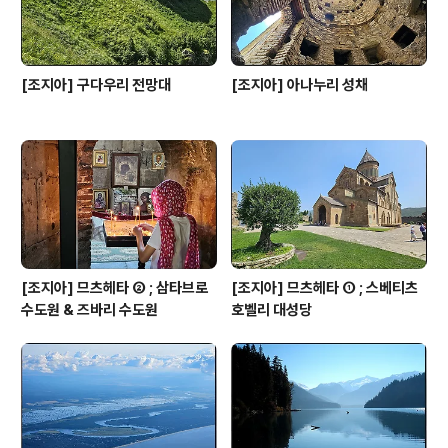
[조지아] 구다우리 전망대
[조지아] 아나누리 성채
[조지아] 므츠헤타 ② ; 삼타브로
[조지아] 므츠헤타 ① ; 스베티츠
수도원 & 즈바리 수도원
호벨리 대성당