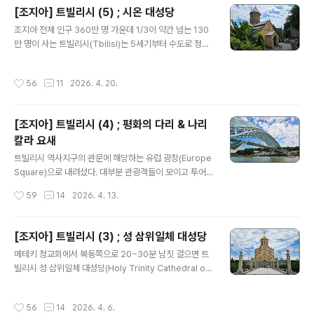
카티 바실리카로 내려섰다. 이베리아(Iberia)의 다치(Dac
[조지아] 트빌리시 (5) ; 시온 대성당
hi) 왕에 의해 6세기에 지어진 조지아 정교회 대성당이다.
글 내용
조지아 전체 인구 360만 명 가운데 1/3이 약간 넘는 130
초기 기독교 건축 양식으로 지은 3중 바실리카 구조인데,
만 명이 사는 트빌리시(Tbilisi)는 5세기부터 수도로 정해
여러 차례 파괴와 복구를 거쳤다고 한다. 외관은 수수하고
져 조지아의 정치, 경제, 문화의 중심지였다. 무려 1,500년
좀 투박해 보였다. 실내는 어두컴컴해서 그런지 오히려 숙
이란 긴 역사를 보듬고 있는 고도인데다 주택마다 붉은색
연한 분위기를 풍겼다. 17세기 프레스코화와 촛불로 밝히
작성시간
56
11
2026. 4. 20.
지붕을 머리에 이고 있어 트빌리시, 그 중에서도 구시가지
는 이콘이 인상적이었다. 실내에선 사진 촬영이 금지인줄..
의 매력은 여느 유럽의 도시에 뒤지지 않는다. 유황온천이
있는 아바노투바니(Abanotubani)에서 메테키 다리 쪽으
[조지아] 트빌리시 (4) ; 평화의 다리 & 나리
로 나오면 바흐탕 고르가살리 광장(Vakhtang Gorgasal
칼라 요새
i Square)이 나온다. 세월의 흔적이 고스란히 남아 있는
글 내용
건물들에 둘러싸인 조그만 광장인데, 그 뒤에 버티고 있는
트빌리시 역사지구의 관문에 해당하는 유럽 광장(Europe
구릉 위로는 나리칼라 요새(Narikala Fortress)가 자리
Square)으로 내려섰다. 대부분 관광객들이 모이고 투어
잡고 있다. 많은 관광객들이 이합집산하는 곳으..
버스에 오르는 곳이라 언제나 사람들로 붐비는 곳이다. 유
작성시간
59
14
2026. 4. 13.
럽 광장 바로 옆에 리케 공원(Rike Park)이 조성되어 있
다. 2005년에 조성된 이 공원엔 나리칼라 요새(Narikala
Fortress)로 오르는 케이블카 역이 있고, 유람선 정류장,
[조지아] 트빌리시 (3) ; 성 삼위일체 대성당
꽃시계, 정원, 음악분수, 원형극장, 어린이 놀이터도 있어
글 내용
메테키 정교회에서 북동쪽으로 20~30분 남짓 걸으면 트
여유롭게 시간을 즐기기에 좋다. 리케 공원을 대충 둘러본
빌리시 성 삼위일체 대성당(Holy Trinity Cathedral of
다음 쿠라 강(Kura River) 위에 놓인 평화의 다리(Bridg
Tbilisi)이 나온다. 정확한 위치는 아블라바리(Avlabari)
e of Peace)로 올랐다. 평화와 통합을 상징한다는 이 다
지구의 엘리아 언덕(Elia Hill)에 세워져 있다. 조지아 정교
리는 리케 공원과 구시가지를 연결한다. 2010년에 완공된
작성시간
56
14
2026. 4. 6.
회를 대표하는 총대주교좌 성당으로 현지에선 츠민다 사메
길이 150m의 보행자 전용 다리로, 강..