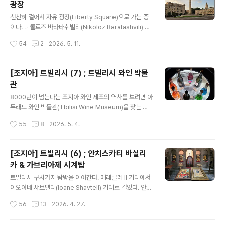
광장
그의 이름에서 땄고, 100라리 지폐와 우표에도 그의 초상
글 내용
이 들어있다. 조지아 국회의사당(Parliament of Georgi
천천히 걸어서 자유 광장(Liberty Square)으로 가는 중
a)과 국립박물관, 국립미술관, 오페라 극장이 모두 이 거리
이다. 니콜로즈 바라타쉬빌리(Nikoloz Baratashvili) 거
에 자리잡고 있다. 조지아를 대표하는 문화 공간이라고 할
리를 걷다가 알렉산드르 푸쉬킨(Aleksandr Pushkin) 거
작성시간
54
2
2026. 5. 11.
까. 웅장하고 멋진 건축물이 양쪽에 도열하고 있는 도심
리를 만나는 지점에서 올드 트빌리시 시티 월(Old Tbilisi
풍..
City Wall)이라 불리는 유적을 만났다. 12~13세기에 축조
된 옛 방벽이 오랜 기간 땅에 묻혀 있다가 2012년 도로 공
[조지아] 트빌리시 (7) ; 트빌리시 와인 박물
사로 인해 땅 위로 드러난 것이다. 트빌리시의 방벽은 시대
관
의 변천에 따라 파괴와 재건을 거치다가 러시아 제국 시절
글 내용
인 1801년 대부분 파괴되어 땅 속으로 묻혔다고 한다. 17
8000년이 넘는다는 조지아 와인 제조의 역사를 보려면 아
35년에 그려진 지도에서 그 존재를 확인할 수 있었으나,
무래도 와인 박물관(Tbilisi Wine Museum)을 찾는 것
현재 드러난 것은 사실 온전한 모습의 방벽과는 거리가 멀
이 좋을 것 같았다. 와인 박물관은 시온 대성당(Sioni Cat
작성시간
55
8
2026. 5. 4.
다. 겨우 110m 정도의 옛 방..
hedral)에서 그리 멀지 않은 역사지구에 있었다. 과거에
카라반세라이(Caravanserai)라 불리던 상인 및 여행자
숙소의 지하 공간에 박물관이 들어선 것이다. 벽은 벽돌로
[조지아] 트빌리시 (6) ; 안치스카티 바실리
쌓고 터널처럼 생긴 공간이 많았다. 입장권을 끊고 박물관
카 & 가브리아제 시계탑
안으로 들어갔더니 테이블 위에 놓인 레드 와인부터 한 잔
글 내용
따라주는 것이 아닌가. 맛은 좀 그랬다. 조지아는 5백 종이
트빌리시 구시가지 탐방을 이어간다. 에레클레 II 거리에서
넘는 토착 포도 품종을 가지고 있으며, 전통적인 와인 제조
이오아네 샤브텔리(Ioane Shavteli) 거리로 걸었다. 안치
용 토기, 즉 크베브리(Qvevri)를 사용한다는 특징이 있다.
스카티 바실리카(Anchiskhati Basilica)로 이어진 담벼
작성시간
56
13
2026. 4. 27.
어떻게 8000년의 역사를 가지고 있는지 궁금했..
락에 꽤 많은 그림들이 걸려 있었다. 화풍이 다른 것을 봐선
여러 화가들 작품을 판매용으로 모아 놓은 듯했다. 안치스