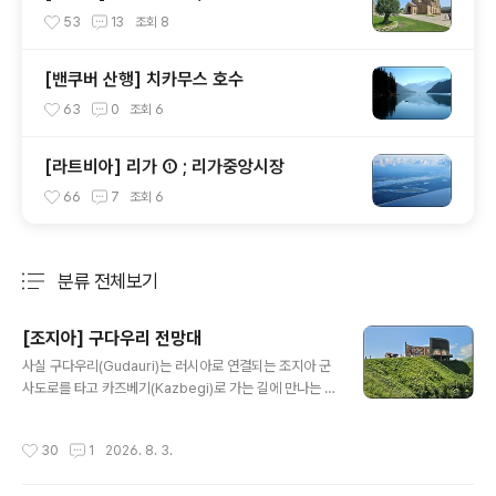
당
53
13
조회
8
[밴쿠버 산행] 치카무스 호수
63
0
조회
6
[라트비아] 리가 ① ; 리가중앙시장
66
7
조회
6
분류 전체보기
주요 글 목록
[조지아] 구다우리 전망대
글 내용
사실 구다우리(Gudauri)는 러시아로 연결되는 조지아 군
사도로를 타고 카즈베기(Kazbegi)로 가는 길에 만나는 해
발 2,200m의 스키 리조트 마을이다. 해발 2,395m의 즈
바리 패스(Jvari Pass) 직전에 위치하는데, 트빌리시(Tbi
작성시간
30
1
2026. 8. 3.
lisi)에서 120km 떨어져 있다. 우리가 찾아간 곳은 스키
리조트가 아니라 구다우리 마을을 지나 좀 더 올라가면 나