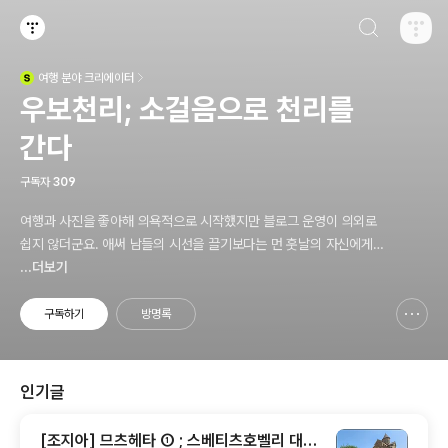
검색하기
티스토리
여행
분야 크리에이터
(새창열림)
우보천리; 소걸음으로 천리를
간다
구독자
309
여행과 사진을 좋아해 의욕적으로 시작했지만 블로그 운영이 의외로
쉽지 않더군요. 애써 남들의 시선을 끌기보다는 먼 훗날의 자신에게
선물한다는 생각으로 블로깅하려 합니다.
...더보기
구독하기
방명록
신고하기 레이어
열기
인기글
[조지아] 므츠헤타 ① ; 스베티츠호벨리 대성