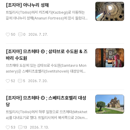
타나는 해발 2,259m 높이에 있는 구다우리 전망대(Gud
[조지아] 아나누리 성채
auri Viewpoint)였다. 1783년 제정러시아와 조지아 간
글 내용
의 게오르기엡스크 조약 체결 200주년을 기념해 1983년
트빌리시(Tbilisi)에서 카즈베기(Kazbegi)로 이동하는
에 세운 조형물이 바로 이것이다. 러시아와 조지아의 우정
길에 아나누리 성채(Ananuri Fortress)에 잠시 들렀다.
기념물(Russian-Georgia Friendship Monument)
트빌리시에서 72km 떨어진 위치에 있는 유적인데, 1829
이라 불린다. 둥근 형태로 조성한..
년 러시아 대문호 알렉산드르 푸쉬킨(Aleksandr Pushki
작성시간
50
0
2026. 7. 27.
n)이 이곳을 다녀간 이후로 유명세를 타기 시작했다. 아직
유네스코 세계문화유산으로 공식 등재되진 않았으나 200
7년 잠정 목록에 오르긴 했다. 아나누리 성채는 13세기부
[조지아] 므츠헤타 ② ; 삼타브로 수도원 & 즈
터 이 지역을 통치했던 아라그비(Aragvi) 공작이 세웠다
바리 수도원
고 전해진다. 성채 내부에 성당이 있고, 망루가 있는 성벽으
글 내용
로 둘러싸여 있다. 성채 아래론 진발리(Zhinvali) 호수가
므츠헤타 도심에 있는 삼타브로 수도원(Samtavro Mon
자리잡고 있는데, 엄밀히 말하면 아라그비 강에 댐을 건설
astery)은 스베티츠호벨리(Svetitshoveli) 대성당에서
해 인공적으로 형성된 저수지라 할 수 있다. 성당..
걸어서 10분 거리에 있다. 이 수도원 또한 4세기에 미리안
작성시간
52
5
2026. 7. 20.
3세(Mirian III)에 의해 처음 지어져 11세기에 현재 모습으
로 재건되었다. 조지아 정교회로선 역사가 깊은 수도원인
셈이다. 성녀 니노(St. Nino)가 기독교를 전파하며 머무르
[조지아] 므츠헤타 ① ; 스베티츠호벨리 대성
던 곳에 수도원을 세웠다. 멀리서 보아도 외형은 스베티츠
당
호벨리 대성당과 건축 양식이 비슷해 보였다. 이 수도원 성
글 내용
당 안에는 기독교를 처음으로 수용한 미리안 3세와 왕비
트빌리시(Tbilisi)에서 하루 일정으로 므츠헤타(Mtskhet
나나(Nana)의 무덤이 있다. 미리안 3세는 자신이 죄를 많
a)를 다녀오기로 했다. 트빌리시에서 북서쪽으로 20km
이 지어 스베티츠호벨리 대성당에 묻힐 수 없다고 해서 따
떨어져 있는 므츠헤타까지는 디두베(Didube) 역에서 마
작성시간
53
13
2026. 7. 13.
로 여기에 묻혔다고 전해진다. 성당 안으로 들어서니 규..
슈르카(Marshrutka)라 불리는 미니버스를 타고 30여 분