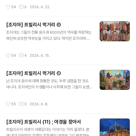
벽에는 성화가 가득하고 천장엔 각종 프레스코화가 그려..
(Azerbaijan)과 국경을 접하고 있는 지역이다. 이 조그만
작성시간
54
6
2026. 6. 22.
도시 시그나기가 유명한 이유는 이 마을이 사랑으로 넘쳐
난다는 소문 때문이다. 오죽하면 사랑의 도시(City of Lov
e)란 닉네임으로 널리 알려져 있다. 하루 24시간 어느 때
[조지아] 트빌리시 먹거리 ②
라도 혼인 신고가 가능하며, 조지아 국민화가로 통하는 니
글 내용
코 피로스마니(Niko Pirosmani)의 고향이자 주요 활동
조지아는 그들의 전통 음식과 8000년의 역사를 자랑하는
무대였다. 피로스마니는 이곳을 찾은 프랑스 여배우 마가
와인에 상당한 자부심을 가지고 있다. 하지만 조지아에 체
리타(Margarita)를 짝사랑해 전재산을 투자해 장미 백만
류하는 동안 꽤 많은 레스토랑을 방문했음에도 그들이 자
송이를 구입해 그녀가 묵는 호텔과 광장을 장식했지만 ..
랑하는 음식들을 두루 먹어볼 기회는 많지 않았다. 우리도
작성시간
54
4
2026. 6. 15.
새로운 메뉴에 도전하기보다는 우리 입맛에 맞는 음식을
다시 주문하는 경향이 많았다. 여기선 우리가 방문했던 트
빌리시의 레스토랑을 소개하고 어떤 음식을 먹었는지 소개
[조지아] 트빌리시 먹거리 ①
하는 정도로 그치려 한다. 가장 흔하게 주문한 메뉴로는 다
글 내용
양한 종류의 빵을 칭하는 푸리(Puri), 화덕에 밀가루 반죽
난 조지아 음식에 대해 정통한 것도, 두루 섭렵을 한 것도
을 넓게 펴서 구워내는 쇼티(Shoti), 빵 위에 치즈와 계란
아니다. 조지아인의 식생활이나 식자재 또한 그들의 오랜
이 얹어 나오는 하차푸리(Khachapuri)와 몇 가지 샐러드
전통과 관습에 연관되어 있을텐데 그에 대한 지식도 없다.
를 먼저 먹었고, 메인으로는 육즙이 많은 조지아 만두 힌칼
그런 처지에 처음 접했던 조지아 음식에 가타부타 이야기
작성시간
55
0
2026. 6. 8.
리(Khinkali), ..
하는 것이 가당치 않다는 생각이다. 하지만 적지 않은 현지
레스토랑을 다니며 좌충우돌로 경험한 내용을 적는 것은
괜찮지 않을까 하는 마음에 트빌리시에서 먹었던 조지아
[조지아] 트빌리시 (11) ; 야경을 찾아서
음식을 소개하려 한다. 내가 맛을 감별하는 능력 또한 없으
글 내용
니 이런 식당에서 이런 음식을 먹었다 정도로 이해하면 어
트빌리시의 야경이 아름답다는 이야기는 익히 들었다. 본
떨까 싶다. 2차 산업이 발달하지 않은 조지아는 관광산업
래 내가 인위적인 조명의 집합체인 야경에 그리 환호하는