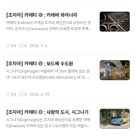
을 달렸다. 요금으로 2라리를 받았던 것으로 기억한다. 므
츠헤타는 기원전 3세기부터 기원후 5세기까지 이베리아(I
[조지아] 카헤티 ③ ; 카레바 와이너리
beria) 왕국의 수도였던 고대도시다. 조지아 초기 역사에
글 내용
카헤티 (Kakheti) 지역은 조지아 와인산지로 상징되는 곳
서, 또한 기독교 전파의 중심지로 중요한 역할을 수행했다.
이다. 코카서스(Caucasus) 산맥의 비옥한 토양과 흑해에
4세기 초 튀르키예의 카파도키아(Cappadocia)에서 온
서 불어오는 수분이 많은 바람 덕분에 품질이 뛰어난 포도
성녀 니노(St. Nino)가 조지아에 기독교를 전파하였고, 그
를 생산하기 때문이다. 8000년의 와인 제조 역사를 가지
녀의 노력 덕분에 미리안 3세(Mirian III)에 의해 327년
작성시간
53
6
2026. 7. 6.
고 있다고 자랑하고, 크베브리(Qvevri)라 불리는 토기에
국교로 선포되었다. '조지아의 예루살렘'이란 닉네..
와인을 숙성하는 와인제조법이 2013년 유네스코 인류무
형문화유산으로 지정되었다고 하니 여기 온 김에 와이너리
[조지아] 카헤티 ② ; 보드베 수도원
방문이 빠질 수는 없는 일 아닌가. 조지아 와인이 널리 알려
글 내용
진 이유는 소련의 독재자 스탈린(Joseph Stalin)과 러시
시그나기(Sighnaghi) 마을에서 약 2km 떨어져 있는 성
아 대문호 푸쉬킨(Aleksandr Pushikin)의 영향이 컸다
녀 니노의 보드데 수도원(Bodbe Monastery of St. Ni
고 본다. 카레바(Khareba) 와이너리를 오는 데는 약간의
no)을 찾았다. 시그나기에서 걸어갈 수 있는 거리라 했지
우여곡절이 있었다. 난 카레바를 오고 싶어 이 와이너리를..
만 차를 타고 이동했다. 조지아 정교회에서 가장 중요하게
작성시간
53
6
2026. 6. 29.
여기는 성지라 주차장엔 차가 빼곡했고 수도원으로 향하는
인파도 많았다. 성녀 니노는 4세기 조지아에 기독교를 전
파한 인물로 이 수도원에 묻혔다. 성지 순례지로 이곳이 유
[조지아] 카헤티 ① ; 사랑의 도시, 시그나기
명한 까닭이다. 수도원은 9세기에 처음 지어졌다가 17세
글 내용
기에 대규모 재건을 거쳤다. 이 건물을 성 게오르기 성당(S
시그나기(Sighnaghi)는 조지아 와인산지로 유명한 카헤
t. George's Cathedral)이라 부르는데, 3층 높이의 종
티(Kakheti) 지역에 있는 인구 1,400명의 작은 마을이다.
탑이 그 옆에 별개로 세워져 있었다. 성당 안으로 들어섰다.
트빌리시 동쪽으로 110km 떨어져 있으며, 아제르바이잔