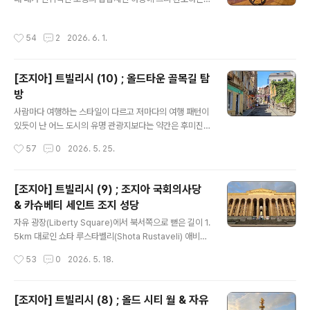
의 활성화에 목을 맨다고 해도 과언이 아니다. 대한민국을
편도 아니고 실제로 겪어본 바로도 트빌리시 야경이 대단
비롯한 90여 국가에 무비자로 1년을 체류할 수 있는 자격
하거나 특별하다는 생각이 들지 않았다. 그런대로 야경이
작성시간
54
2
2026. 6. 1.
을 주는 것이 그 반증이라 할 수 있다..
괜찮은 몇 군데를 제외하면 왜 그런 소문이 돌았는지 모르
겠다. 트빌리시에서 야경을 감상하기 좋다고 거론되는 곳
가운데 가장 우선 순위는 아무래도 나리칼라 요새(Narikal
[조지아] 트빌리시 (10) ; 올드타운 골목길 탐
a Fortress)가 아닐까 싶다. 나리칼라 요새에 올라 바라보
방
는 리케 공원(Rike Park)과 멀리서 존재감을 과시하는 트
글 내용
빌리시 성 삼위일체 대성당(Holy Trinity Cathedral of
사람마다 여행하는 스타일이 다르고 저마다의 여행 패턴이
Tbilisi)도 멋졌고, 수 천개의 LED 조명으로 장식한 평화
있듯이 난 어느 도시의 유명 관광지보다는 약간은 후미진
의 다리(Bridge of Peace)도 나름 괜찮았다. ..
뒷골목이나 재래시장을 여유롭게 걷기를 좋아한다. 그러려
작성시간
57
0
2026. 5. 25.
면 우선적으로 지치지 않고 잘 걸을 수 있는 체력과 두 다리
가 있어야 한다. 만약 동행이 있다면 내 고집만 부릴 수 없
어 양보도 하지만 홀로 있는 경우라면 내가 가고 싶은 곳을
[조지아] 트빌리시 (9) ; 조지아 국회의사당
찾는다. 어쩌면 현대보다는 과거를 찾아 그 속에서 살았던
& 카슈베티 세인트 조지 성당
사람들의 숨결을 느껴보려 하는 것이 아닌가 싶다. 골목길
글 내용
탐방은 그 도시의 진솔한 풍경을 찾아가는 시간이다. 굳이
자유 광장(Liberty Square)에서 북서쪽으로 뻗은 길이 1.
도시 미관을 고려한 현대식 건물이나 값비싼 조형물로 도
5km 대로인 쇼타 루스타벨리(Shota Rustaveli) 애비뉴
배한 곳보다는 사람들 체취가 묻어 있고 세월의 흔적이 도
는 유럽풍의 르네상스, 바로크 등의 건축양식에 러시아의
작성시간
53
0
2026. 5. 18.
처에 남아 있는 곳이라면 난 어디든 찾아갈 용의가 있다. 무
네오클래식 건축물이 혼재된 고풍스러운 거리다. 거리 이
려 1500년이란 역사가 살아있..
름은 12세기에 활약한 조지아 중세 시인의 이름에서 땄다.
그는 조지아 세력이 가장 왕성했던 타마르(Tamar) 여왕
[조지아] 트빌리시 (8) ; 올드 시티 월 & 자유
치세의 정치인이자 궁정시인이었다. 트빌리시 국제공항도