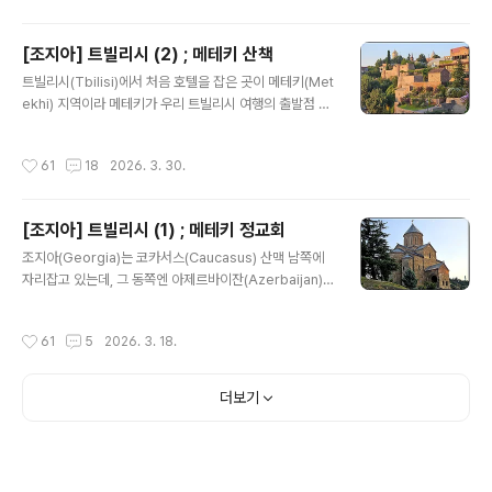
바(Tsminda Sameba)라 불리기도 하는데, 이 말이 성
삼위일체를 의미한다. 조지아 인구 가운데 83%가 정교회
[조지아] 트빌리시 (2) ; 메테키 산책
를 믿는다. 조지아는 성녀 니노(Saint Nino)의 전도로 32
글 내용
7년 미리안 3세(Mirian III)에 의해 기독교가 국교로 채택
트빌리시(Tbilisi)에서 처음 호텔을 잡은 곳이 메테키(Met
하였다. 아르메니아(Armenia)가 301년에 국교로 채택하
ekhi) 지역이라 메테키가 우리 트빌리시 여행의 출발점 역
였으니 그 뒤를 잇는다 하겠다. 어떤 사람은 로마 제국이 조
할을 했다. 메테키는 쿠라(Kura) 강 북쪽 절벽 위에 자리잡
지아보다 앞선다고 이야..
은 구시가지의 핵심 지역이다. 메테키란 말 자체가 왕궁 주
작성시간
61
18
2026. 3. 30.
변을 일컫는 것으로, 바흐탕 고르가살리(Vakhtang Gorg
asali) 왕이 5세기에 트빌리시로 천도하면서 이곳에 왕궁
과 요새를 세운 것이 그 기원이 되었다. 쿠라 강 건너편으로
[조지아] 트빌리시 (1) ; 메테키 정교회
나리칼라 요새(Narikala Fortress)와 트빌리시 도심이
글 내용
한 눈에 들어오는 위치라 제법 관광 명소로 통했다. 메테키
조지아(Georgia)는 코카서스(Caucasus) 산맥 남쪽에
정교회를 빠져나왔다. 왼쪽으로 내려가면 유럽 광장(Euro
자리잡고 있는데, 그 동쪽엔 아제르바이잔(Azerbaijan)
pe Square)과 리케 공원(Rike Park)이 나오는데 사람
과 카스피해(Caspian Sea)가 있고 서쪽은 흑해(Black S
들로 꽤 북적였다. 그쪽은 다음으로 미..
ea)와 접해 있다. 면적은 77,000㎢에 인구는 400만
작성시간
61
5
2026. 3. 18.
명이 되지 않는다. 오래 전부터 지정학적 위치로 인해 열강
의 침략을 많이 받았다. 그리스와 페르시아, 로마를 시작으
로 몽골, 페르시아, 오스만 투르크, 러시아에 이르기까지 끊
더보기
임없는 침략으로 조지아를 괴롭혔다. 그 수난사를 이야기
하면 끝이 없을 정도다. 중세시대인 1008년 바그라트 3세
(Bagrat III)에 의해 처음으로 통일 왕조를 세운 뒤로, 타마
르 여왕(Tamar the Great) 치세에 전성기를 누리다가 1